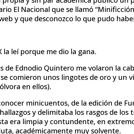
ario El Nacional que se llamó “Minificció
web y que desconozco lo que pudo haber
X la leí porque me dio la gana.
os de Ednodio Quintero me volaron la cab
e comieron unos lingotes de oro y un vie
lvora en ellos).
onocer minicuentos, de la edición de Fu
 hallazgos y delimitaba los rasgos de los 
esta era limpia y contundente, en extre
oluta, académicamente muy solvente.